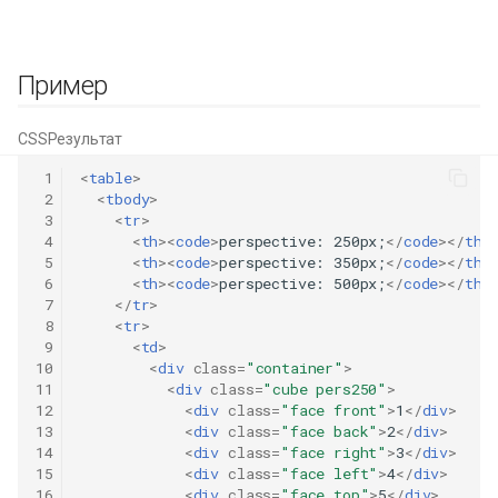
Пример
CSS
Результат
 1
<
table
>
 2
<
tbody
>
 3
<
tr
>
 4
<
th
><
code
>
perspective: 250px;
</
code
></
th
>
 5
<
th
><
code
>
perspective: 350px;
</
code
></
th
>
 6
<
th
><
code
>
perspective: 500px;
</
code
></
th
>
 7
</
tr
>
 8
<
tr
>
 9
<
td
>
10
<
div
class
=
"container"
>
11
<
div
class
=
"cube pers250"
>
12
<
div
class
=
"face front"
>
1
</
div
>
13
<
div
class
=
"face back"
>
2
</
div
>
14
<
div
class
=
"face right"
>
3
</
div
>
15
<
div
class
=
"face left"
>
4
</
div
>
16
<
div
class
=
"face top"
>
5
</
div
>