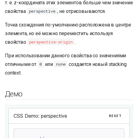
т. е. z-координата этих элементов больше чем значение
и
свойства
, не отрисовываются.
perspective
я
Точка схождения по-умолчанию расположена в центре
п
элемента, но её можно переместить используя
о
свойство
.
perspective-origin
и
При использовании данного свойства со значениями
с
отличными от
или
создается новый stacking
0
none
к
context.
а
Демо