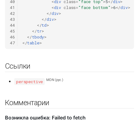
40
<
div
class
=
"face top"
>
5
</
div
>
41
<
div
class
=
"face bottom"
>
6
</
div
>
42
</
div
>
43
</
div
>
44
</
td
>
45
</
tr
>
46
</
tbody
>
47
</
table
>
Ссылки
MDN (рус.)
perspective
Комментарии