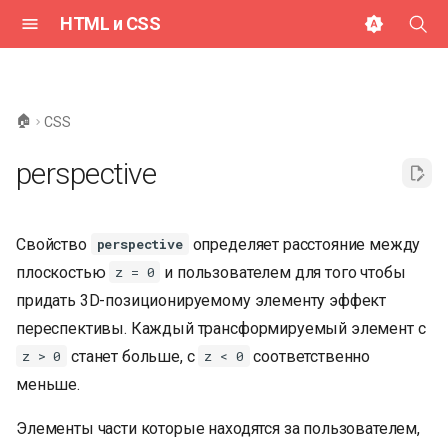
HTML и CSS
И
н
🏠
CSS
и
perspective
ц
и
Свойство
определяет расcтояние между
perspective
а
плоскостью
и пользователем для того чтобы
z = 0
л
придать 3D-позиционируемому элементу эффект
и
переспективы. Каждый трансформируемый элемент с
з
станет больше, с
соответственно
z > 0
z < 0
меньше.
а
ц
Элементы части которые находятся за пользователем,