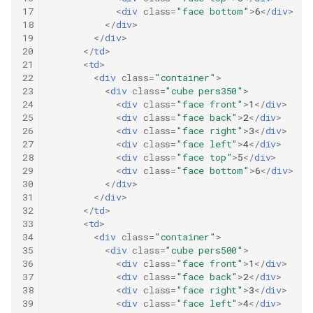
17
<
div
class
=
"face bottom"
>
6
</
div
>
18
</
div
>
19
</
div
>
20
</
td
>
21
<
td
>
22
<
div
class
=
"container"
>
23
<
div
class
=
"cube pers350"
>
24
<
div
class
=
"face front"
>
1
</
div
>
25
<
div
class
=
"face back"
>
2
</
div
>
26
<
div
class
=
"face right"
>
3
</
div
>
27
<
div
class
=
"face left"
>
4
</
div
>
28
<
div
class
=
"face top"
>
5
</
div
>
29
<
div
class
=
"face bottom"
>
6
</
div
>
30
</
div
>
31
</
div
>
32
</
td
>
33
<
td
>
34
<
div
class
=
"container"
>
35
<
div
class
=
"cube pers500"
>
36
<
div
class
=
"face front"
>
1
</
div
>
37
<
div
class
=
"face back"
>
2
</
div
>
38
<
div
class
=
"face right"
>
3
</
div
>
39
<
div
class
=
"face left"
>
4
</
div
>