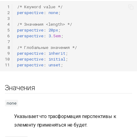
 1
/* Keyword value */
 2
perspective
:
none
;
 3
 4
/* Значения <length> */
 5
perspective
:
20px
;
 6
perspective
:
3
.
5em
;
 7
 8
/* Глобальные значения */
 9
perspective
:
inherit
;
10
perspective
:
initial
;
11
perspective
:
unset
;
Значения
none
Указывает что трасформация перспективы к
элементу применяться не будет.