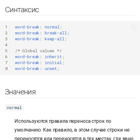
Синтаксис
1
word-break
:
normal
;
2
word-break
:
break-all
;
3
word-break
:
keep-all
;
4
5
/* Global values */
6
word-break
:
inherit
;
7
word-break
:
initial
;
8
word-break
:
unset
;
Значения
normal
Используются правила переноса строк по
умолчанию. Как правило, в этом случае строки не
переносятся или переносятся в тех местах, где явно