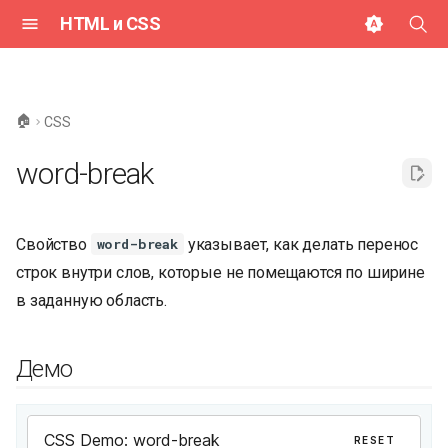
HTML и CSS
И
н
🏠
CSS
и
word-break
ц
и
Свойство
указывает, как делать перенос
word-break
а
строк внутри слов, которые не помещаются по ширине
л
в заданную область.
и
з
Демо
а
ц