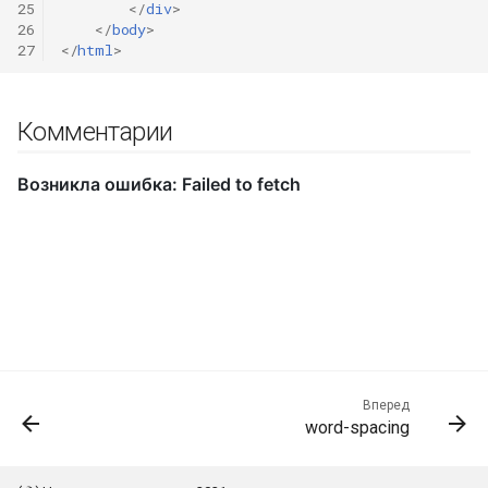
25
</
div
>
26
</
body
>
27
</
html
>
Комментарии
Вперед
word-spacing