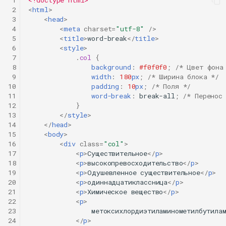
 1
<!doctype html>
 2
<
html
>
 3
<
head
>
 4
<
meta
charset
=
"utf-8"
/>
 5
<
title
>
word-break
</
title
>
 6
<
style
>
 7
.
col
{
 8
background
:
#f0f0f0
;
/* Цвет фона
 9
width
:
180
px
;
/* Ширина блока */
10
padding
:
10
px
;
/* Поля */
11
word-break
:
break-all
;
/* Перенос
12
}
13
</
style
>
14
</
head
>
15
<
body
>
16
<
div
class
=
"col"
>
17
<
p
>
Cуществительное
</
p
>
18
<
p
>
высокопревосходительство
</
p
>
19
<
p
>
Одушевленное существительное
</
p
>
20
<
p
>
одиннадцатиклассница
</
p
>
21
<
p
>
Химическое вещество
</
p
>
22
<
p
>
23
                метоксихлордиэтиламинометилбутилам
24
</
p
>