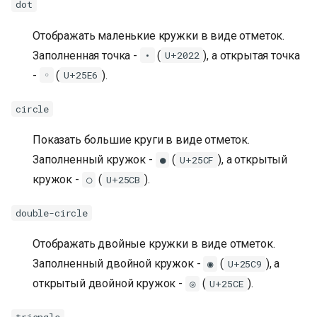
dot
Отображать маленькие кружки в виде отметок.
Заполненная точка -
(
), а открытая точка
•
U+2022
-
(
).
◦
U+25E6
circle
Показать большие круги в виде отметок.
Заполненный кружок -
(
), а открытый
●
U+25CF
кружок -
(
).
○
U+25CB
double-circle
Отображать двойные кружки в виде отметок.
Заполненный двойной кружок -
(
), а
◉
U+25C9
открытый двойной кружок -
(
).
◎
U+25CE
triangle