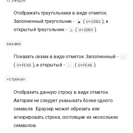
Отображать треугольники в виде отметок.
Заполненный треугольник -
(
), а
▲
U+25B2
открытый треугольник -
(
).
△
U+25B3
sesame
Показать сезам в виде отметок. Заполненный -
﹅
(
), а открытый -
(
).
U+FE45
﹆
U+FE46
<строка>
Отобразить данную строку в виде отметок.
Авторам не следует указывать более одного
символа . Браузер может обрезать или
игнорировать строки, состоящие из нескольких
символов.