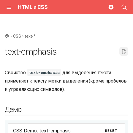
HTML и CSS
И
н
🏠
CSS
text-*
и
text-emphasis
ц
и
Свойство
для выделения текста
text-emphasis
а
применяет к тексту метки выделения (кроме пробелов
л
и управляющих символов).
и
з
Демо
а
ц