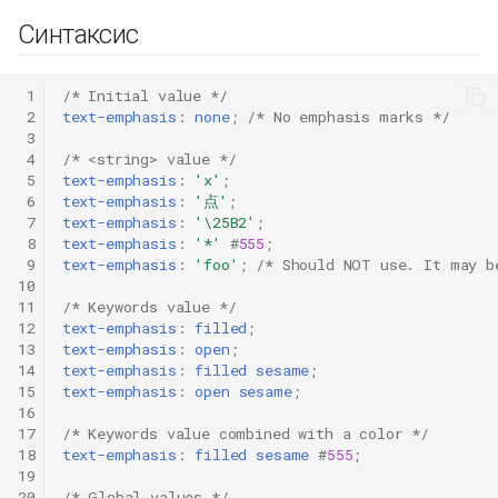
Синтаксис
 1
/* Initial value */
 2
text-emphasis
:
none
;
/* No emphasis marks */
 3
 4
/* <string> value */
 5
text-emphasis
:
'x'
;
 6
text-emphasis
:
'点'
;
 7
text-emphasis
:
'\25B2'
;
 8
text-emphasis
:
'*'
#
555
;
 9
text-emphasis
:
'foo'
;
/* Should NOT use. It may b
10
11
/* Keywords value */
12
text-emphasis
:
filled
;
13
text-emphasis
:
open
;
14
text-emphasis
:
filled
sesame
;
15
text-emphasis
:
open
sesame
;
16
17
/* Keywords value combined with a color */
18
text-emphasis
:
filled
sesame
#
555
;
19
20
/* Global values */