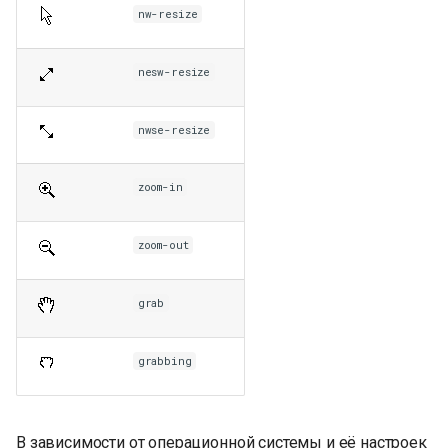
nw-resize
nesw-resize
nwse-resize
zoom-in
zoom-out
grab
grabbing
В зависимости от операционной системы и её настроек