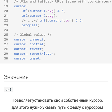
18
/* URLs and fallback URLs (some with coordinates)
19
cursor
:
20
url
(
cursor_1
.
svg
)
4
5
,
21
url
(
cursor_2
.
svg
),
22
/* … ,*/
url
(
cursor_n
.
cur
)
5
5
,
23
progress
;
24
25
/* Global values */
26
cursor
:
inherit
;
27
cursor
:
initial
;
28
cursor
:
revert
;
29
cursor
:
revert-layer
;
30
cursor
:
unset
;
Значения
url
Позволяет установить свой собственный курсор,
для этого нужно указать путь к файлу с курсором.