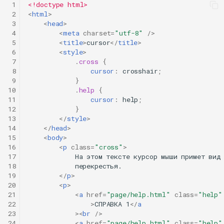
 1
<!doctype html>
 2
<
html
>
 3
<
head
>
 4
<
meta
charset
=
"utf-8"
/>
 5
<
title
>
cursor
</
title
>
 6
<
style
>
 7
.
cross
{
 8
cursor
:
crosshair
;
 9
}
10
.
help
{
11
cursor
:
help
;
12
}
13
</
style
>
14
</
head
>
15
<
body
>
16
<
p
class
=
"cross"
>
17
            На этом тексте курсор мыши примет вид

18
            перекрестья.

19
</
p
>
20
<
p
>
21
<
a
href
=
"page/help.html"
class
=
"help"
22
>
СПРАВКА 1
</
a
23
><
br
/>
24
<
a
href
=
"page/help.html"
class
=
"help"