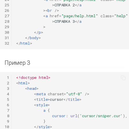
25
>
СПРАВКА 2
</
a
26
><
br
/>
27
<
a
href
=
"page/help.html"
class
=
"help"
28
>
СПРАВКА 3
</
a
29
>
30
</
p
>
31
</
body
>
32
</
html
>
Пример 3
 1
<!doctype html>
 2
<
html
>
 3
<
head
>
 4
<
meta
charset
=
"utf-8"
/>
 5
<
title
>
cursor
</
title
>
 6
<
style
>
 7
a
{
 8
cursor
:
url
(
'cursor/sniper.cur'
),
 9
}
10
</
style
>