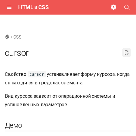
HTML и CSS
И
н
🏠
CSS
и
cursor
ц
и
Свойство
устанавливает форму курсора, когда
cursor
а
он находится в пределах элемента.
л
Вид курсора зависит от операционной системы и
и
установленных параметров.
з
а
Демо
ц