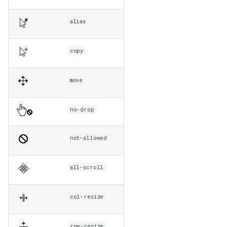
alias
copy
move
no-drop
not-allowed
all-scroll
col-resize
row-resize