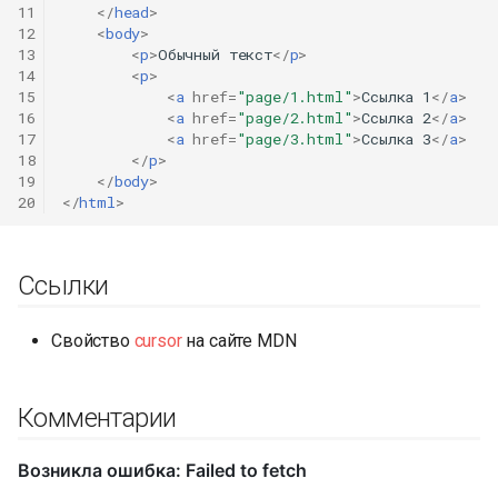
11
</
head
>
12
<
body
>
13
<
p
>
Обычный текст
</
p
>
14
<
p
>
15
<
a
href
=
"page/1.html"
>
Ссылка 1
</
a
>
16
<
a
href
=
"page/2.html"
>
Ссылка 2
</
a
>
17
<
a
href
=
"page/3.html"
>
Ссылка 3
</
a
>
18
</
p
>
19
</
body
>
20
</
html
>
Ссылки
Свойство
cursor
на сайте MDN
Комментарии