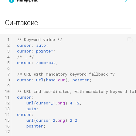
Интерфейс
Синтаксис
 1
/* Keyword value */
 2
cursor
:
auto
;
 3
cursor
:
pointer
;
 4
/* … */
 5
cursor
:
zoom-out
;
 6
 7
/* URL with mandatory keyword fallback */
 8
cursor
:
url
(
hand
.
cur
),
pointer
;
 9
10
/* URL and coordinates, with mandatory keyword fa
11
cursor
:
12
url
(
cursor_1
.
png
)
4
12
,
13
auto
;
14
cursor
:
15
url
(
cursor_2
.
png
)
2
2
,
16
pointer
;
17