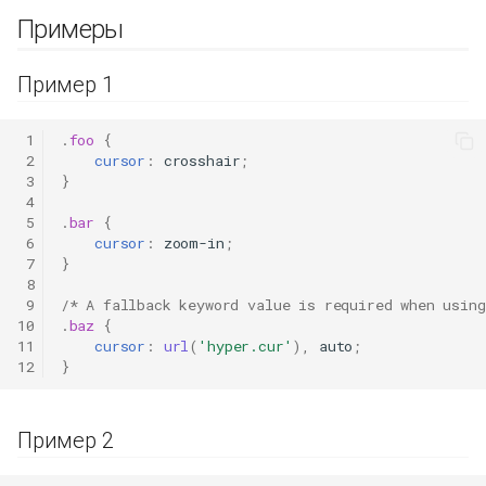
Примеры
Пример 1
 1
.
foo
{
 2
cursor
:
crosshair
;
 3
}
 4
 5
.
bar
{
 6
cursor
:
zoom-in
;
 7
}
 8
 9
/* A fallback keyword value is required when usin
10
.
baz
{
11
cursor
:
url
(
'hyper.cur'
),
auto
;
12
}
Пример 2