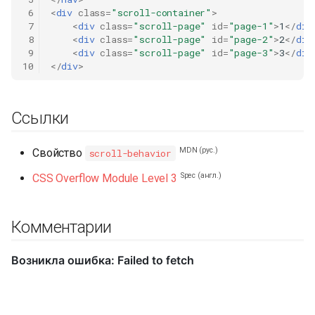
 6
<
div
class
=
"scroll-container"
>
 7
<
div
class
=
"scroll-page"
id
=
"page-1"
>
1
</
div
 8
<
div
class
=
"scroll-page"
id
=
"page-2"
>
2
</
div
 9
<
div
class
=
"scroll-page"
id
=
"page-3"
>
3
</
div
10
</
div
>
Ссылки
MDN (рус.)
Свойство
scroll-behavior
Spec (англ.)
CSS Overflow Module Level 3
Комментарии