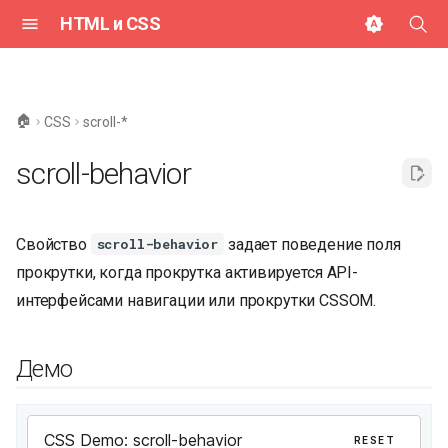
HTML и CSS
И
н
🏠
CSS
scroll-*
и
scroll-behavior
ц
и
Свойство
задает поведение поля
scroll-behavior
а
прокрутки, когда прокрутка активируется API-
л
интерфейсами навигации или прокрутки CSSOM.
и
з
Демо
а
ц