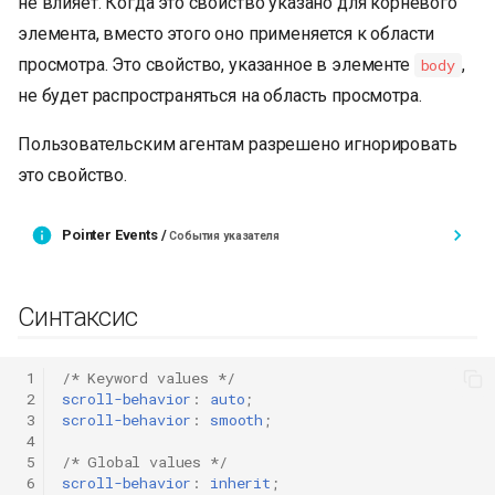
не влияет. Когда это свойство указано для корневого
элемента, вместо этого оно применяется к области
просмотра. Это свойство, указанное в элементе
,
body
не будет распространяться на область просмотра.
Пользовательским агентам разрешено игнорировать
это свойство.
Pointer Events /
События указателя
Синтаксис
 1
/* Keyword values */
 2
scroll-behavior
:
auto
;
 3
scroll-behavior
:
smooth
;
 4
 5
/* Global values */
 6
scroll-behavior
:
inherit
;