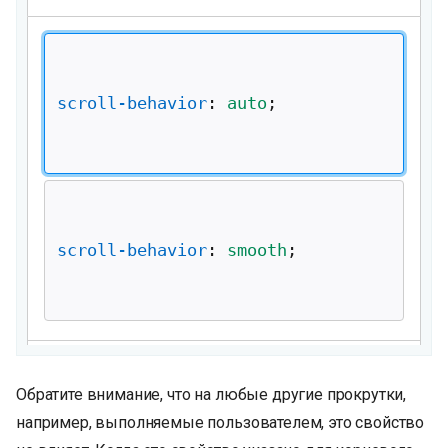
и
я
п
о
и
с
к
а
Обратите внимание, что на любые другие прокрутки,
например, выполняемые пользователем, это свойство