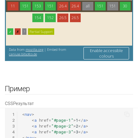
Пример
CSS
Результат
 1
<
nav
>
 2
<
a
href
=
"#page-1"
>
1
</
a
>
 3
<
a
href
=
"#page-2"
>
2
</
a
>
 4
<
a
href
=
"#page-3"
>
3
</
a
>
 5
</
nav
>