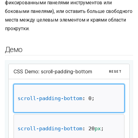
фиксированными панелями инструментов или
и
боковыми панелями), или оставить больше свободного
я
места между целевым элементом и краями области
п
прокрутки.
о
Демо
и
с
к
а