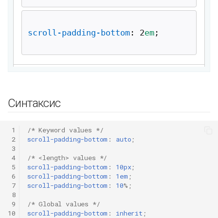
Синтаксис
 1
/* Keyword values */
 2
scroll-padding-bottom
:
auto
;
 3
 4
/* <length> values */
 5
scroll-padding-bottom
:
10px
;
 6
scroll-padding-bottom
:
1em
;
 7
scroll-padding-bottom
:
10
%;
 8
 9
/* Global values */
10
scroll-padding-bottom
:
inherit
;