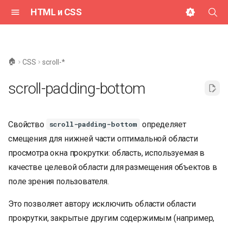
HTML и CSS
И
н
🏠
CSS
scroll-*
и
scroll-padding-bottom
ц
и
Свойство
определяет
scroll-padding-bottom
а
смещения для нижней части оптимальной области
л
просмотра окна прокрутки: область, используемая в
и
качестве целевой области для размещения объектов в
з
поле зрения пользователя.
а
Это позволяет автору исключить области области
ц
прокрутки, закрытые другим содержимым (например,