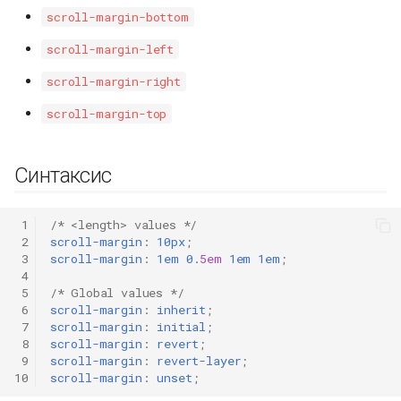
scroll-margin-bottom
scroll-margin-left
scroll-margin-right
scroll-margin-top
Синтаксис
 1
/* <length> values */
 2
scroll-margin
:
10px
;
 3
scroll-margin
:
1em
0
.
5em
1em
1em
;
 4
 5
/* Global values */
 6
scroll-margin
:
inherit
;
 7
scroll-margin
:
initial
;
 8
scroll-margin
:
revert
;
 9
scroll-margin
:
revert-layer
;
10
scroll-margin
:
unset
;