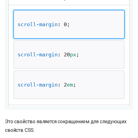
и
я
п
о
и
с
к
а
Это свойство является сокращением для следующих
свойств CSS: