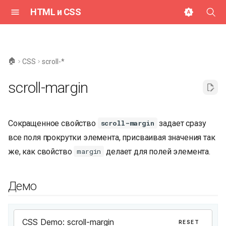
HTML и CSS
И
н
🏠
CSS
scroll-*
и
scroll-margin
ц
и
Сокращенное свойство
задает сразу
scroll-margin
а
все поля прокрутки элемента, присваивая значения так
л
же, как свойство
делает для полей элемента.
margin
и
з
Демо
а
ц