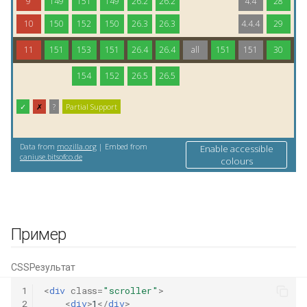
Пример
CSS
Результат
1
<
div
class
=
"scroller"
>
2
<
div
>
1
</
div
>