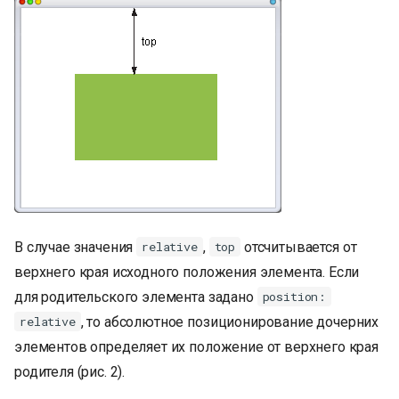
и
я
п
о
и
с
к
а
В случае значения
,
отсчитывается от
relative
top
верхнего края исходного положения элемента. Если
для родительского элемента задано
position:
, то абсолютное позиционирование дочерних
relative
элементов определяет их положение от верхнего края
родителя (рис. 2).