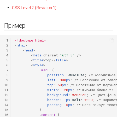
CSS Level 2 (Revision 1)
Пример
 1
<!doctype html>
 2
<
html
>
 3
<
head
>
 4
<
meta
charset
=
"utf-8"
/>
 5
<
title
>
top
</
title
>
 6
<
style
>
 7
.
menu
{
 8
position
:
absolute
;
/* Абсолютное
 9
left
:
300
px
;
/* Положение от лево
10
top
:
50
px
;
/* Положение от верхне
11
width
:
120
px
;
/* Ширина блока */
12
background
:
#e0e0e0
;
/* Цвет фона
13
border
:
1
px
solid
#000
;
/* Параме
14
padding
:
5
px
;
/* Поля вокруг текс
15
}
16
.
content
{