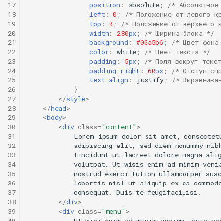
17
position
:
absolute
;
/* Абсолютное
18
left
:
0
;
/* Положение от левого к
19
top
:
0
;
/* Положение от верхнего 
20
width
:
280
px
;
/* Ширина блока */
21
background
:
#00a5b6
;
/* Цвет фона
22
color
:
white
;
/* Цвет текста */
23
padding
:
5
px
;
/* Поля вокруг текс
24
padding-right
:
60
px
;
/* Отступ сп
25
text-align
:
justify
;
/* Выравнива
26
}
27
</
style
>
28
</
head
>
29
<
body
>
30
<
div
class
=
"content"
>
31
            Lorem ipsum dolor sit amet, consectetu
32
            adipiscing elit, sed diem nonummy nibh
33
            tincidunt ut lacreet dolore magna alig
34
            volutpat. Ut wisis enim ad minim venia
35
            nostrud exerci tution ullamcorper susc
36
            lobortis nisl ut aliquip ex ea commodo
37
            consequat. Duis te feugifacilisi.

38
</
div
>
39
<
div
class
=
"menu"
>
40
            Ut wisi enim ad minim veniam, quis nos