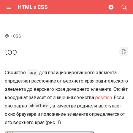
HTML и CSS
И
н
🏠
CSS
и
top
ц
и
Свойство
для позиционированного элемента
top
а
определяет расстояние от верхнего края родительского
л
элемента до верхнего края дочернего элемента. Отсчёт
и
координат зависит от значения свойства
position
. Если
з
оно равно
, в качестве родителя выступает
absolute
окно браузера и положение элемента определяется от
а
его верхнего края (рис. 1).
ц