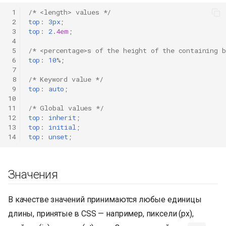
 1
/* <length> values */
 2
top
:
3px
;
 3
top
:
2
.
4em
;
 4
 5
/* <percentage>s of the height of the containing b
 6
top
:
10
%;
 7
 8
/* Keyword value */
 9
top
:
auto
;
10
11
/* Global values */
12
top
:
inherit
;
13
top
:
initial
;
14
top
:
unset
;
Значения
В качестве значений принимаются любые единицы
длины, принятые в CSS — например, пиксели (px),