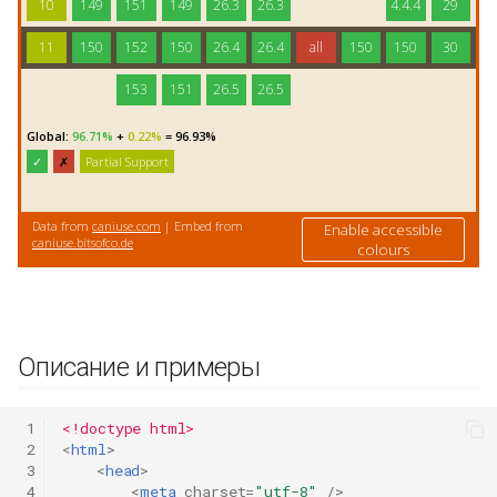
Описание и примеры
 1
<!doctype html>
 2
<
html
>
 3
<
head
>
 4
<
meta
charset
=
"utf-8"
/>