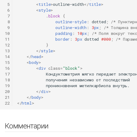
 5
<
title
>
outline-width
</
title
>
 6
<
style
>
 7
.
block
{
 8
outline-style
:
dotted
;
/* Пунктир
 9
outline-width
:
3
px
;
/* Толщина вн
10
padding
:
10
px
;
/* Поля вокруг тек
11
border
:
3
px
dotted
#000
;
/* Парам
12
}
13
</
style
>
14
</
head
>
15
<
body
>
16
<
div
class
=
"block"
>
17
            Кондуктометрия мягко передает электрон
18
            получения независимо от последствий

19
            проникновения метилкарбиола внутрь.

20
</
div
>
21
</
body
>
22
</
html
>
Комментарии