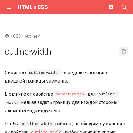
HTML и CSS
И
н
🏠
CSS
outline-*
и
outline-width
ц
и
Свойство
определяет толщину
outline-width
а
внешней границы элемента.
л
В отличие от свойства
, для
border-width
outline-
и
нельзя задать границу для каждой стороны
width
з
элемента индивидуально.
а
Чтобы
работал, необходимо установить
outline-width
ц
у свойства
любое значение кроме
outline-style