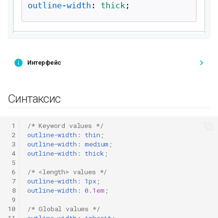
Интерфейс
Синтаксис
 1
/* Keyword values */
 2
outline-width
:
thin
;
 3
outline-width
:
medium
;
 4
outline-width
:
thick
;
 5
 6
/* <length> values */
 7
outline-width
:
1px
;
 8
outline-width
:
0
.
1em
;
 9
10
/* Global values */