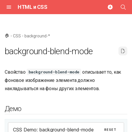
HTML и CSS
И
н
🏠
CSS
background-*
и
background-blend-mode
ц
и
Свойство
описывает то, как
background-blend-mode
а
фоновое изображение элемента должно
л
накладываться на фоны других элементов.
и
з
Демо
а
ц