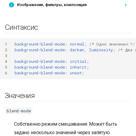
Изображения, фильтры, композиция
Синтаксис
1
background-blend-mode
:
normal
;
/* Одно значение */
2
background-blend-mode
:
darken
,
luminosity
;
/* Два 
3
4
background-blend-mode
:
initial
;
5
background-blend-mode
:
inherit
;
6
background-blend-mode
:
unset
;
Значения
blend-mode
Собственно режим смешивания. Может быть
задано несколько значений через запятую.