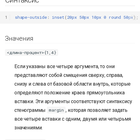
1
shape-outside
:
inset
(
20px
50px
10px
0
round
50px
);
Значения
<длина-процент>{1,4}
Если указаны все четыре аргумента, то они
представляют собой смещения сверху, справа,
снизу и слева от базовой области внутрь, которые
определяют положение краев прямоугольника
вставки. Эти аргументы соответствуют синтаксису
стенограммы
, которая позволяет задать
margin
все четыре вставки с одним, двумя или четырьмя
значениями.