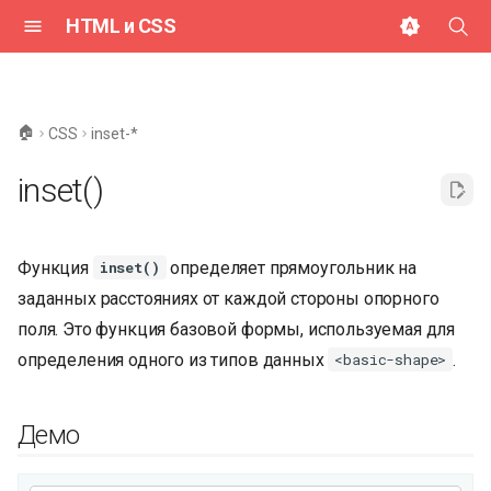
HTML и CSS
И
н
🏠
CSS
inset-*
и
inset()
ц
и
Функция
определяет прямоугольник на
inset()
а
заданных расстояниях от каждой стороны опорного
л
поля. Это функция базовой формы, используемая для
и
определения одного из типов данных
.
<basic-shape>
з
а
Демо
ц