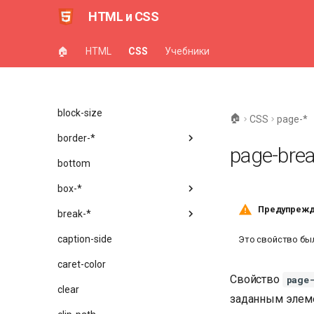
aspect-ratio
HTML и CSS
backdrop-filter
🏠
HTML
CSS
Учебники
backface-visibility
background-*
block-size
🏠
CSS
page-*
border-*
page-brea
bottom
box-*
Предупрежд
break-*
caption-side
Это свойство бы
caret-color
Свойство
page
clear
заданным элем