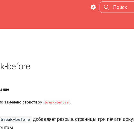
Инициализа
k-before
ение
ло заменено свойством
.
break-before
добавляет разрыв страницы при печати доку
-break-before
ентом.