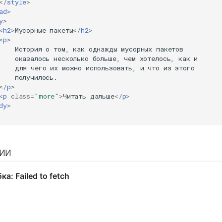
</
style
>
ad
>
y
>
<
h2
>
Мусорные пакеты
</
h2
>
<
p
>
    История о том, как однажды мусорных пакетов

    оказалось несколько больше, чем хотелось, как и

    для чего их можно использовать, и что из этого

    получилось.

</
p
>
<
p
class
=
"more"
>
Читать дальше
</
p
>
dy
>
ии