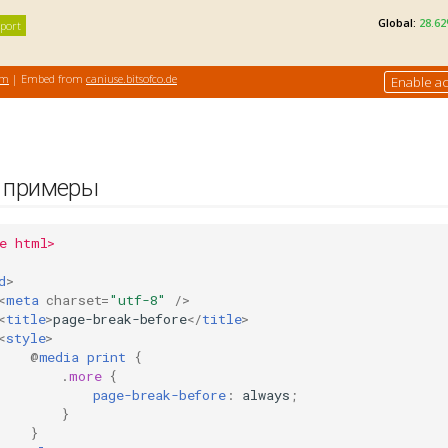
и примеры
e html>
d
>
<
meta
charset
=
"utf-8"
/>
<
title
>
page-break-before
</
title
>
<
style
>
@
media
print
{
.
more
{
page-break-before
:
always
;
}
}