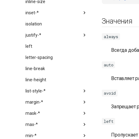
inline-size
inset-*
Значения
isolation
justify-*
always
left
Всегда доб
letter-spacing
auto
line-break
Вставляет 
line-height
list-style-*
avoid
margin-*
Запрещает 
mask-*
left
max-*
Пропускает
min-*