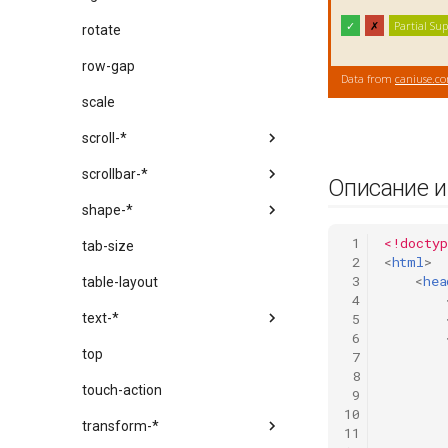
rotate
row-gap
scale
scroll-*
scrollbar-*
Описание 
shape-*
 1
<!doctyp
tab-size
 2
<
html
>
 3
<
hea
table-layout
 4
text-*
 5
 6
top
 7
 8
touch-action
 9
10
transform-*
11