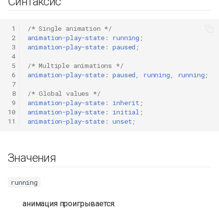
Синтаксис
 1
/* Single animation */
 2
animation-play-state
:
running
;
 3
animation-play-state
:
paused
;
 4
 5
/* Multiple animations */
 6
animation-play-state
:
paused
,
running
,
running
;
 7
 8
/* Global values */
 9
animation-play-state
:
inherit
;
10
animation-play-state
:
initial
;
11
animation-play-state
:
unset
;
Значения
running
анимация проигрывается.