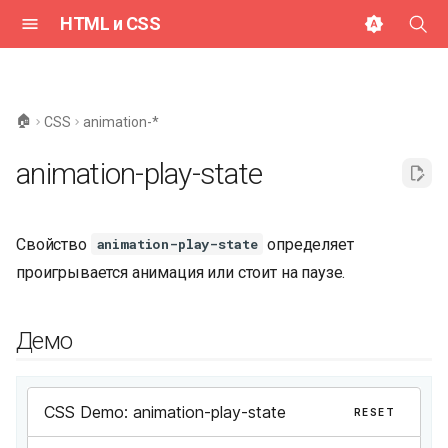
HTML и CSS
И
н
🏠
CSS
animation-*
и
animation-play-state
ц
и
Свойство
определяет
animation-play-state
а
проигрывается анимация или стоит на паузе.
л
и
Демо
з
а
ц