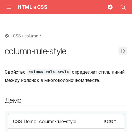
HTML и CSS
И
н
🏠
CSS
column-*
и
column-rule-style
ц
и
Свойство
определяет стиль линий
column-rule-style
а
между колонок в многоколоночном тексте.
л
и
Демо
з
а
ц