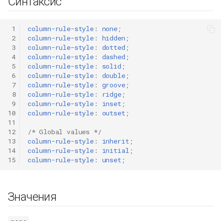
Синтаксис
 1
column-rule-style
:
none
;
 2
column-rule-style
:
hidden
;
 3
column-rule-style
:
dotted
;
 4
column-rule-style
:
dashed
;
 5
column-rule-style
:
solid
;
 6
column-rule-style
:
double
;
 7
column-rule-style
:
groove
;
 8
column-rule-style
:
ridge
;
 9
column-rule-style
:
inset
;
10
column-rule-style
:
outset
;
11
12
/* Global values */
13
column-rule-style
:
inherit
;
14
column-rule-style
:
initial
;
15
column-rule-style
:
unset
;
Значения