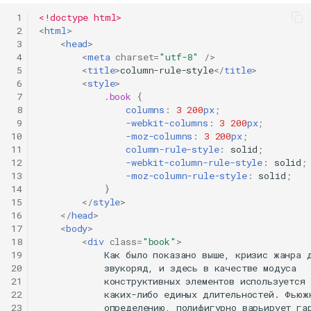
 1
<!doctype html>
 2
<
html
>
 3
<
head
>
 4
<
meta
charset
=
"utf-8"
/>
 5
<
title
>
column-rule-style
</
title
>
 6
<
style
>
 7
.
book
{
 8
columns
:
3
200
px
;
 9
-webkit-
columns
:
3
200
px
;
10
-moz-
columns
:
3
200
px
;
11
column-rule-style
:
solid
;
12
-webkit-
column-rule-style
:
solid
;
13
-moz-
column-rule-style
:
solid
;
14
}
15
</
style
>
16
</
head
>
17
<
body
>
18
<
div
class
=
"book"
>
19
            Как было показано выше, кризис жанра д
20
            звукоряд, и здесь в качестве модуса

21
            конструктивных элементов используется 
22
            каких-либо единых длительностей. Фьюжн
23
            определению, полифигурно варьирует гар