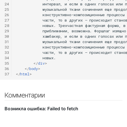
24
            интервал, и если в одних голосах или п
25
            музыкальной ткани сочинения еще продол
26
            конструктивно-композиционные процессы 
27
            части, то в других — происходит станов
28
            новых. Трехчастная фактурная форма, в 
29
            приближении, возможна. Форшлаг изящно 
30
            хамбакер, и если в одних голосах или п
31
            музыкальной ткани сочинения еще продол
32
            конструктивно-композиционные процессы 
33
            части, то в других — происходит станов
34
            новых.

35
</
div
>
36
</
body
>
37
</
html
>
Комментарии