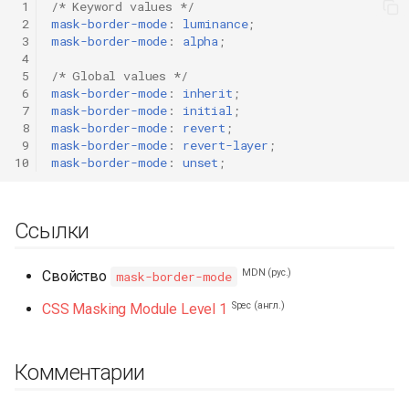
 1
/* Keyword values */
и
 2
mask-border-mode
:
luminance
;
 3
mask-border-mode
:
alpha
;
я
 4
 5
/* Global values */
п
 6
mask-border-mode
:
inherit
;
 7
mask-border-mode
:
initial
;
о
 8
mask-border-mode
:
revert
;
и
 9
mask-border-mode
:
revert-layer
;
10
mask-border-mode
:
unset
;
с
к
Ссылки
а
MDN (рус.)
Свойство
mask-border-mode
Spec (англ.)
CSS Masking Module Level 1
Комментарии