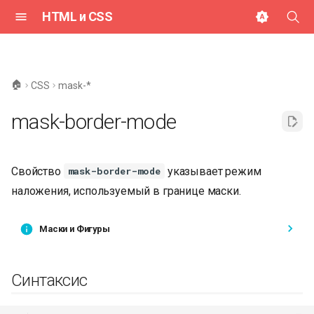
HTML и CSS
И
н
🏠
CSS
mask-*
и
mask-border-mode
ц
и
Свойство
указывает режим
mask-border-mode
а
наложения, используемый в границе маски.
л
и
Маски и Фигуры
з
а
Синтаксис
ц