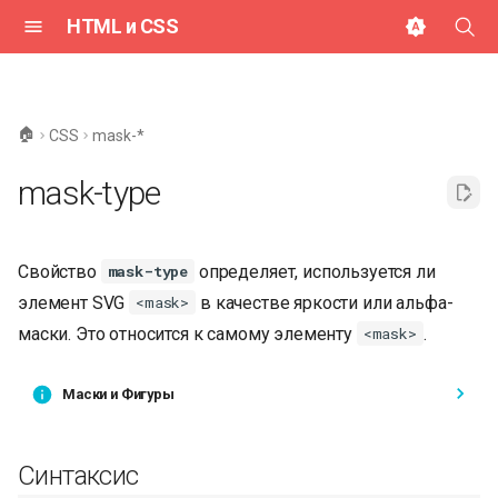
HTML и CSS
И
н
🏠
CSS
mask-*
и
mask-type
ц
и
Свойство
определяет, используется ли
mask-type
а
элемент SVG
в качестве яркости или альфа-
<mask>
л
маски. Это относится к самому элементу
.
<mask>
и
з
Маски и Фигуры
а
Синтаксис
ц