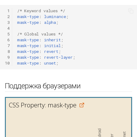
и
 1
/* Keyword values */
я
 2
mask-type
:
luminance
;
 3
mask-type
:
alpha
;
п
 4
 5
/* Global values */
о
 6
mask-type
:
inherit
;
 7
mask-type
:
initial
;
и
 8
mask-type
:
revert
;
 9
mask-type
:
revert-layer
;
с
10
mask-type
:
unset
;
к
а
Поддержка браузерами