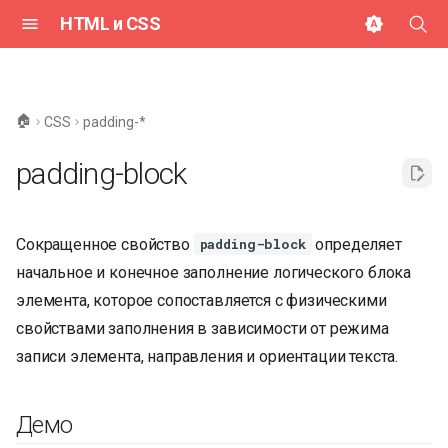
HTML и CSS
И
н
🏠
CSS
padding-*
и
padding-block
ц
и
Сокращенное свойство
определяет
padding-block
а
начальное и конечное заполнение логического блока
л
элемента, которое сопоставляется с физическими
и
свойствами заполнения в зависимости от режима
з
записи элемента, направления и ориентации текста.
а
Демо
ц