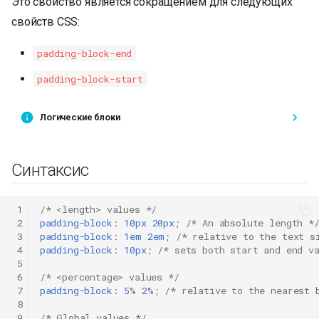
Это свойство является сокращением для следующих
свойств CSS:
padding-block-end
padding-block-start
Логические блоки
Синтаксис
 1
/* <length> values */
 2
padding-block
:
10px
20px
;
/* An absolute length *
 3
padding-block
:
1em
2em
;
/* relative to the text s
 4
padding-block
:
10px
;
/* sets both start and end v
 5
 6
/* <percentage> values */
 7
padding-block
:
5
%
2
%;
/* relative to the nearest 
 8
 9
/* Global values */