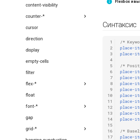
Flexbox и в
content-visibility
counter-*
Синтаксис
cursor
direction
 1
/* Keywo
 2
place-it
display
 3
place-it
 4
empty-cells
 5
/* Posit
 6
place-it
filter
 7
place-it
 8
place-it
flex-*
 9
place-it
float
10
place-it
11
place-it
font-*
12
place-it
13
place-it
gap
14
place-it
15
grid-*
16
/* Basel
17
place-it