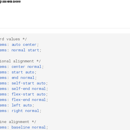
ыравнивание
rd values */
ems
:
auto
center
;
ems
:
normal
start
;
ional alignment */
ems
:
center
normal
;
ems
:
start
auto
;
ems
:
end
normal
;
ems
:
self-start
auto
;
ems
:
self-end
normal
;
ems
:
flex-start
auto
;
ems
:
flex-end
normal
;
ems
:
left
auto
;
ems
:
right
normal
;
ine alignment */
ems
:
baseline
normal
;