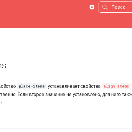
Инициализа
ms
войство
устанавливает свойства
place-items
align-items
твенно. Если второе значение не установлено, для него так
е.