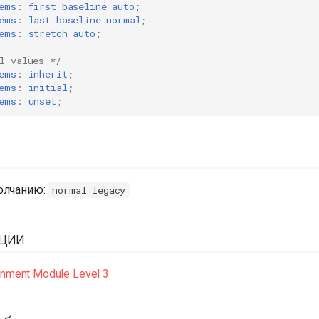
ems
:
first
baseline
auto
;
ems
:
last
baseline
normal
;
ems
:
stretch
auto
;
l values */
ems
:
inherit
;
ems
:
initial
;
ems
:
unset
;
олчанию:
normal legacy
ции
gnment Module Level 3