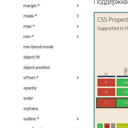
Поддержка
margin-*
mask-*
max-*
min-*
mix-blend-mode
object-fit
object-position
offset-*
opacity
order
orphans
outline-*