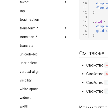
text-*
10
displa
11
flex-w
top
12
}
13
touch-action
14
.
grid
{
15
displa
transform-*
16
grid-t
17
}
transition-*
translate
См. также
unicode-bidi
user-select
Свойство
a
vertical-align
Свойство
a
visibility
Свойство
j
white-space
Свойство
j
widows
Комментар
width