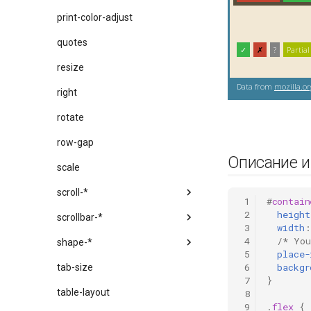
print-color-adjust
quotes
resize
right
rotate
row-gap
Описание 
scale
scroll-*
 1
#
contain
 2
height
scrollbar-*
 3
width
:
 4
/* You
shape-*
 5
place-
 6
backgr
tab-size
 7
}
table-layout
 8
 9
.
flex
{