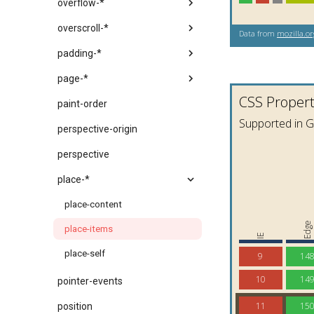
overflow-*
overscroll-*
padding-*
page-*
paint-order
perspective-origin
perspective
place-*
place-content
place-items
place-self
pointer-events
position