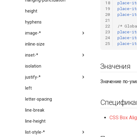
hanging-punctuation
18
place-it
19
place-it
height
20
place-it
21
hyphens
22
/* Globa
23
place-it
image-*
24
place-it
25
place-it
inline-size
inset-*
Значения
isolation
justify-*
Значение по-ум
left
letter-spacing
Специфика
line-break
CSS Box Ali
line-height
list-style-*