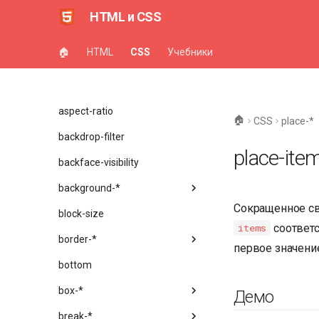
align-*
HTML и CSS
all
🏠
HTML
CSS
Учебники
animation-*
appearance
aspect-ratio
🏠
CSS
place-*
backdrop-filter
place-ite
backface-visibility
background-*
Сокращенное с
block-size
соответс
items
border-*
первое значени
bottom
box-*
Демо
break-*