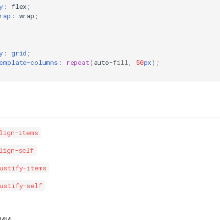
y
:
flex
;
rap
:
wrap
;
y
:
grid
;
emplate-columns
:
repeat
(
auto
-fill
,
50
px
);
lign-items
lign-self
ustify-items
ustify-self
ии