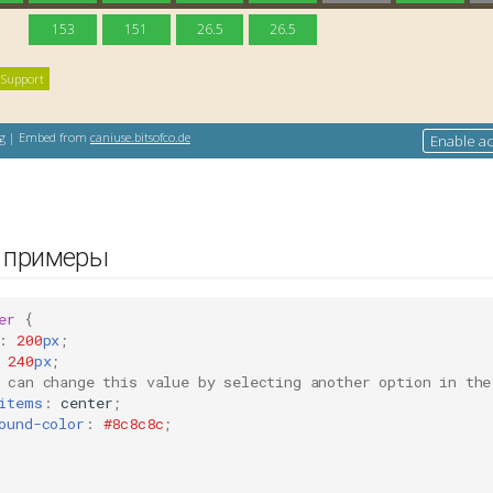
и примеры
er
{
:
200
px
;
240
px
;
 can change this value by selecting another option in the
items
:
center
;
ound-color
:
#8c8c8c
;