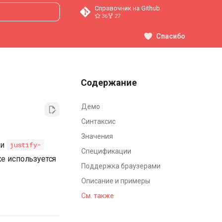
Справочник на Github
36
27
ция поиска
Спасибо
Содержание
Демо
Синтаксис
Значения
и
justify-
Спецификации
же используется
Поддержка браузерами
Описание и примеры
См. также