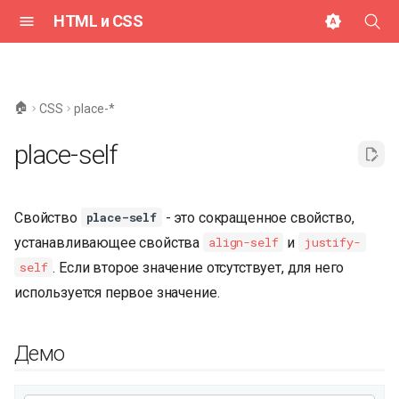
HTML и CSS
И
н
🏠
CSS
place-*
и
place-self
ц
и
Свойство
- это сокращенное свойство,
place-self
а
устанавливающее свойства
и
align-self
justify-
л
. Если второе значение отсутствует, для него
self
и
используется первое значение.
з
а
Демо
ц