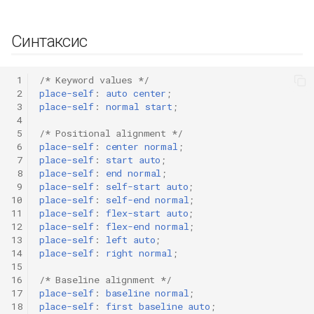
Синтаксис
 1
/* Keyword values */
 2
place-self
:
auto
center
;
 3
place-self
:
normal
start
;
 4
 5
/* Positional alignment */
 6
place-self
:
center
normal
;
 7
place-self
:
start
auto
;
 8
place-self
:
end
normal
;
 9
place-self
:
self-start
auto
;
10
place-self
:
self-end
normal
;
11
place-self
:
flex-start
auto
;
12
place-self
:
flex-end
normal
;
13
place-self
:
left
auto
;
14
place-self
:
right
normal
;
15
16
/* Baseline alignment */
17
place-self
:
baseline
normal
;
18
place-self
:
first
baseline
auto
;