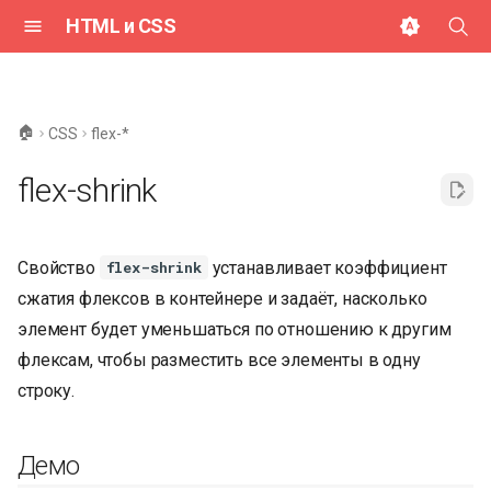
HTML и CSS
И
н
🏠
CSS
flex-*
и
flex-shrink
ц
и
Свойство
устанавливает коэффициент
flex-shrink
а
сжатия флексов в контейнере и задаёт, насколько
л
элемент будет уменьшаться по отношению к другим
и
флексам, чтобы разместить все элементы в одну
з
строку.
а
Демо
ц