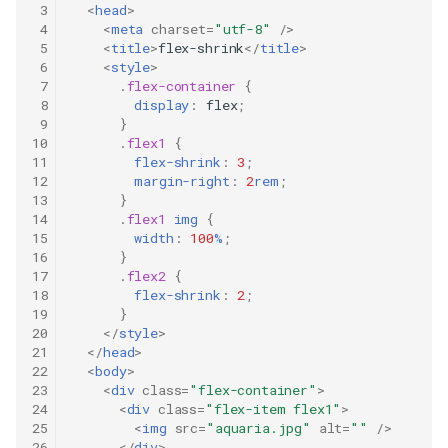
 3
<
head
>
 4
<
meta
charset
=
"utf-8"
/>
 5
<
title
>
flex-shrink
</
title
>
 6
<
style
>
 7
.
flex-container
{
 8
display
:
flex
;
 9
}
10
.
flex1
{
11
flex-shrink
:
3
;
12
margin-right
:
2
rem
;
13
}
14
.
flex1
img
{
15
width
:
100
%
;
16
}
17
.
flex2
{
18
flex-shrink
:
2
;
19
}
20
</
style
>
21
</
head
>
22
<
body
>
23
<
div
class
=
"flex-container"
>
24
<
div
class
=
"flex-item flex1"
>
25
<
img
src
=
"aquaria.jpg"
alt
=
""
/>
26
</
div
>