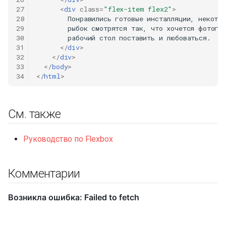
27
<
div
class
=
"flex-item flex2"
>
28
        Понравились готовые инсталляции, некотор
29
        рыбок смотрятся так, что хочется фотогра
30
        рабочий стол поставить и любоваться.

31
</
div
>
32
</
div
>
33
</
body
>
34
</
html
>
См. также
Руководство по Flexbox
Комментарии