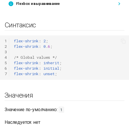
Flexbox и выравнивание
Синтаксис
1
flex-shrink
:
2
;
2
flex-shrink
:
0
.
6
;
3
4
/* Global values */
5
flex-shrink
:
inherit
;
6
flex-shrink
:
initial
;
7
flex-shrink
:
unset
;
Значения
Значение по-умолчанию:
1
Наследуется: нет