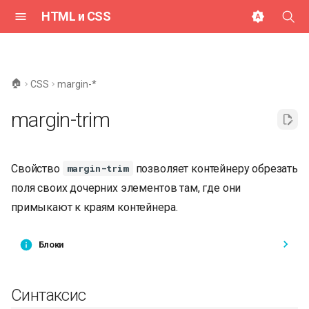
HTML и CSS
И
н
🏠
CSS
margin-*
и
margin-trim
ц
и
Свойство
позволяет контейнеру обрезать
margin-trim
а
поля своих дочерних элементов там, где они
л
примыкают к краям контейнера.
и
з
Блоки
а
Синтаксис
ц