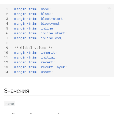
и
 1
margin-trim
:
none
;
я
 2
margin-trim
:
block
;
 3
margin-trim
:
block-start
;
п
 4
margin-trim
:
block-end
;
 5
margin-trim
:
inline
;
о
 6
margin-trim
:
inline-start
;
 7
margin-trim
:
inline-end
;
и
 8
 9
/* Global values */
с
10
margin-trim
:
inherit
;
11
margin-trim
:
initial
;
к
12
margin-trim
:
revert
;
13
margin-trim
:
revert-layer
;
а
14
margin-trim
:
unset
;
Значения
none