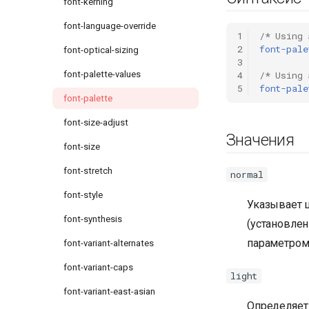
font-kerning
font-language-override
1
/* Using 
2
font-pale
font-optical-sizing
3
font-palette-values
4
/* Using 
5
font-pale
font-palette
font-size-adjust
Значения
font-size
font-stretch
normal
font-style
Указывает 
font-synthesis
(установлен
параметром 
font-variant-alternates
font-variant-caps
light
font-variant-east-asian
Определяет 