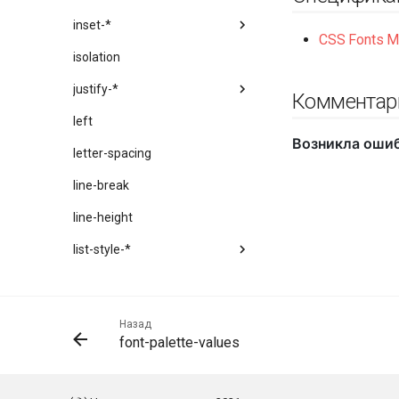
inset-*
CSS Fonts M
isolation
justify-*
Комментар
left
letter-spacing
line-break
line-height
list-style-*
margin-*
mask-*
Назад
font-palette-values
max-*
min-*