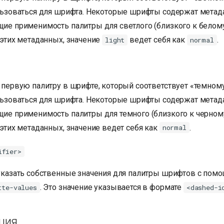
льзоваться для шрифта. Некоторые шрифты содержат метад
е применимость палитры для светлого (близкого к белому)
этих метаданных, значение
ведет себя как
.
light
normal
первую палитру в шрифте, который соответствует «темном
льзоваться для шрифта. Некоторые шрифты содержат метад
е применимость палитры для темного (близкого к черному)
этих метаданных, значение ведет себя как
.
normal
ifier>
указать собственные значения для палитры шрифтов с пом
. Это значение указывается в формате
tte-values
<dashed-i
ция