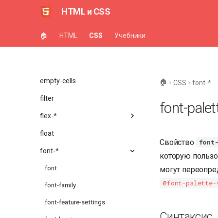
HTML и CSS
counter-*
cursor
🏠
HTML
CSS
Учебники
direction
display
empty-cells
🏠
CSS
font-*
filter
font-palet
flex-*
float
Свойство
font
font-*
которую пользо
font
могут переопре
@font-palette-
font-family
font-feature-settings
Синтаксис