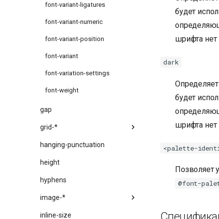
font-variant-ligatures
будет испо
font-variant-numeric
определяющи
шрифта нет 
font-variant-position
font-variant
dark
font-variation-settings
Определяет 
font-weight
будет испо
gap
определяющи
шрифта нет 
grid-*
hanging-punctuation
<palette-ident
height
Позволяет 
hyphens
@font-pale
image-*
Специфика
inline-size