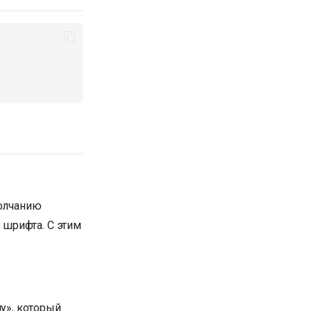
молчанию
 шрифта. С этим
у», который