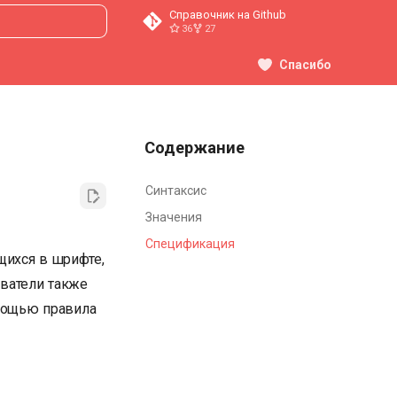
Справочник на Github
36
27
ция поиска
Спасибо
Содержание
Синтаксис
Значения
Спецификация
щихся в шрифте,
ователи также
омощью правила