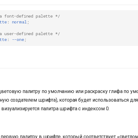
a font-defined palette */
tte
:
normal
;
a user-defined palette */
tte
:
--one
;
цветовую палитру по умолчанию или раскраску глифа по у
ную создателем шрифта), которая будет использоваться для
визуализируется палитра шрифта с индексом 0.
первую палитру в шрифте, который соответствует «светлом