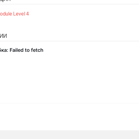
odule Level 4
ии
К началу