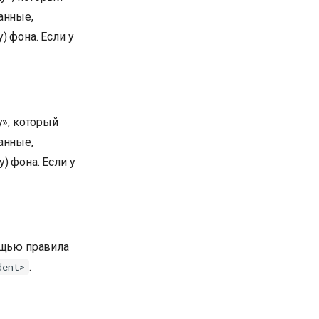
анные,
 фона. Если у
у», который
анные,
 фона. Если у
ощью правила
.
dent>