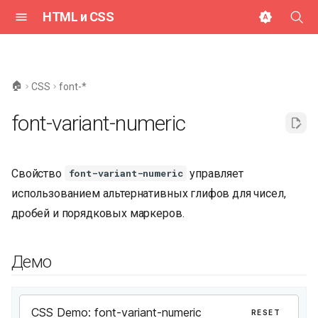
HTML и CSS
И
н
🏠
CSS
font-*
и
font-variant-numeric
ц
и
Свойство
управляет
font-variant-numeric
а
использованием альтернативных глифов для чисел,
л
дробей и порядковых маркеров.
и
з
Демо
а
ц