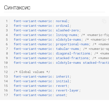
Синтаксис
 1
font-variant-numeric
:
normal
;
 2
font-variant-numeric
:
ordinal
;
 3
font-variant-numeric
:
slashed-zero
;
 4
font-variant-numeric
:
lining-nums
;
/* <numeric-fi
 5
font-variant-numeric
:
oldstyle-nums
;
/* <numeric-
 6
font-variant-numeric
:
proportional-nums
;
/* <nume
 7
font-variant-numeric
:
tabular-nums
;
/* <numeric-s
 8
font-variant-numeric
:
diagonal-fractions
;
/* <num
 9
font-variant-numeric
:
stacked-fractions
;
/* <nume
10
font-variant-numeric
:
oldstyle-nums
stacked-fract
11
12
/* Global values */
13
font-variant-numeric
:
inherit
;
14
font-variant-numeric
:
initial
;
15
font-variant-numeric
:
revert
;
16
font-variant-numeric
:
revert-layer
;
17
font-variant-numeric
:
unset
;