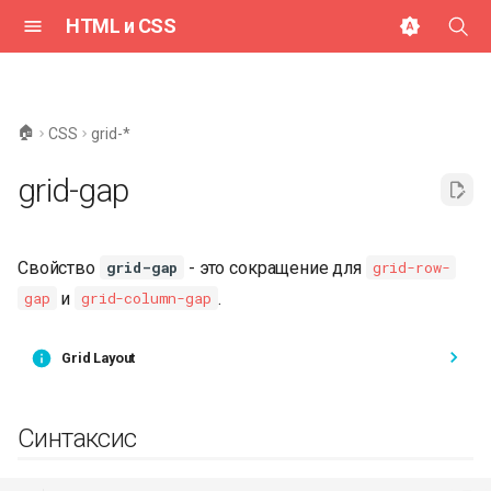
HTML и CSS
И
н
🏠
CSS
grid-*
и
grid-gap
ц
и
Свойство
- это сокращение для
grid-gap
grid-row-
а
и
.
gap
grid-column-gap
л
и
Grid Layout
з
а
Синтаксис
ц