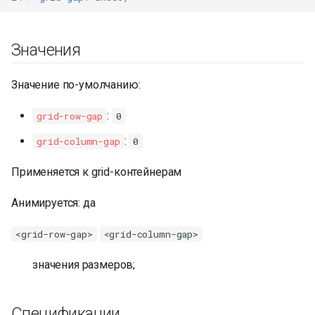
Значения
Значение по-умолчанию:
:
grid-row-gap
0
:
grid-column-gap
0
Применяется к grid-контейнерам
Анимируется: да
<grid-row-gap>
<grid-column-gap>
значения размеров;
Спецификации