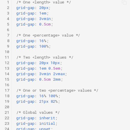
 1
/* One <length> value */
и
 2
grid-gap
:
20px
;
 3
grid-gap
:
1em
;
я
 4
grid-gap
:
3vmin
;
 5
grid-gap
:
0
.
5cm
;
п
 6
 7
/* One <percentage> value */
о
 8
grid-gap
:
16
%;
и
 9
grid-gap
:
100
%;
10
с
11
/* Two <length> values */
12
grid-gap
:
20px
10px
;
к
13
grid-gap
:
1em
0
.
5em
;
14
grid-gap
:
3vmin
2vmax
;
а
15
grid-gap
:
0
.
5cm
2mm
;
16
17
/* One or two <percentage> values */
18
grid-gap
:
16
%
100
%;
19
grid-gap
:
21px
82
%;
20
21
/* Global values */
22
grid-gap
:
inherit
;
23
grid-gap
:
initial
;
24
grid-gap
:
unset
;