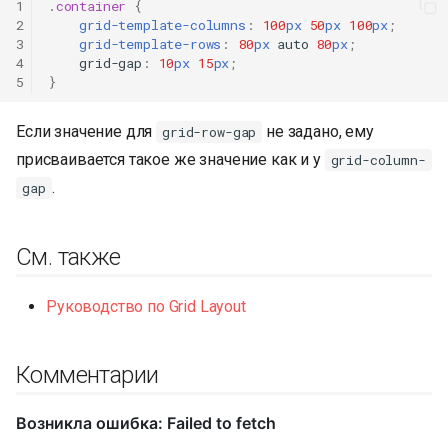
1
.
container
{
2
grid-template-columns
:
100
px
50
px
100
px
;
3
grid-template-rows
:
80
px
auto
80
px
;
4
grid-gap
:
10
px
15
px
;
5
}
Если значение для
не задано, ему
grid-row-gap
присваивается такое же значение как и у
grid-column-
.
gap
См. также
Руководство по Grid Layout
Комментарии