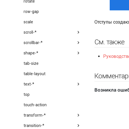
rotate
row-gap
Отступы создаю
scale
scroll-*
См. также
scrollbar-*
shape-*
Руководство
tab-size
table-layout
Комментар
text-*
top
touch-action
transform-*
transition-*