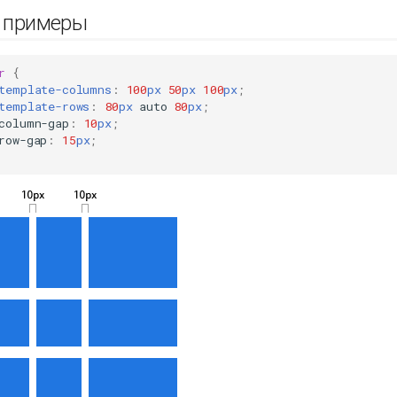
и примеры
r
{
template-columns
:
100
px
50
px
100
px
;
template-rows
:
80
px
auto
80
px
;
column-gap
:
10
px
;
row-gap
:
15
px
;