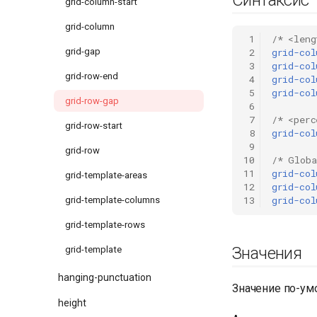
grid-column-start
grid-column
 1
/* <leng
grid-gap
 2
grid-col
 3
grid-col
grid-row-end
 4
grid-col
 5
grid-col
grid-row-gap
 6
 7
/* <perc
grid-row-start
 8
grid-col
 9
grid-row
10
/* Globa
11
grid-col
grid-template-areas
12
grid-col
13
grid-col
grid-template-columns
grid-template-rows
Значения
grid-template
hanging-punctuation
Значение по-ум
height