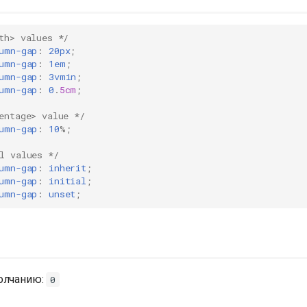
th> values */
umn-gap
:
20px
;
umn-gap
:
1em
;
umn-gap
:
3vmin
;
umn-gap
:
0
.
5cm
;
entage> value */
umn-gap
:
10
%;
l values */
umn-gap
:
inherit
;
umn-gap
:
initial
;
umn-gap
:
unset
;
олчанию:
0