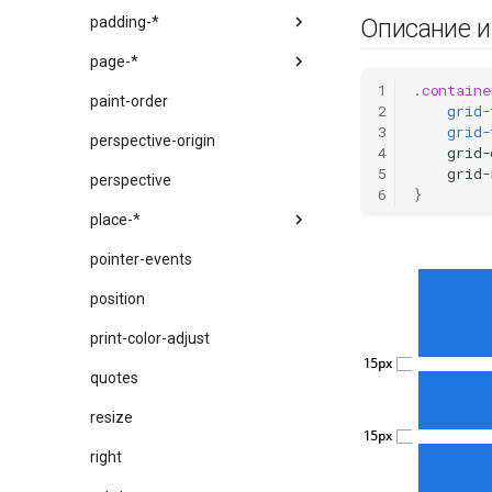
padding-*
Описание 
page-*
1
.
containe
paint-order
2
grid-
3
grid-
perspective-origin
4
grid-
5
grid-
perspective
6
}
place-*
pointer-events
position
print-color-adjust
quotes
resize
right