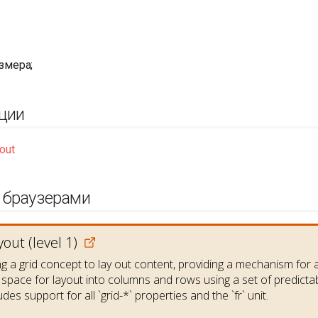
змера;
ции
out
 браузерами