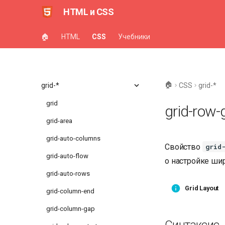
HTML и CSS
flex-*
float
🏠
HTML
CSS
Учебники
font-*
gap
🏠
grid-*
CSS
grid-*
grid
grid-row-
grid-area
grid-auto-columns
Свойство
grid
grid-auto-flow
о настройке ши
grid-auto-rows
Grid Layout
grid-column-end
grid-column-gap
Синтаксис