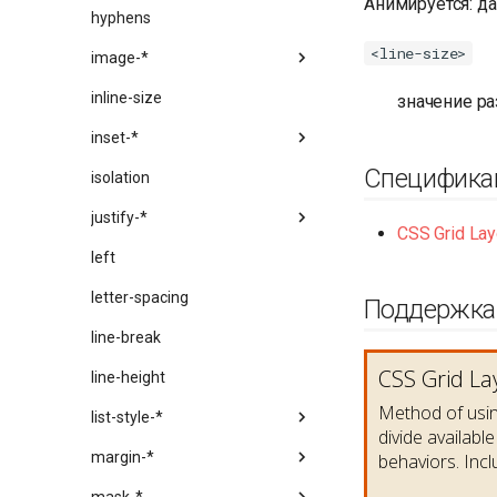
Анимируется: да
hyphens
<line-size>
image-*
inline-size
значение ра
inset-*
Специфика
isolation
justify-*
CSS Grid Lay
left
letter-spacing
Поддержка
line-break
line-height
list-style-*
margin-*