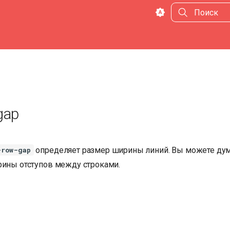
Инициализа
gap
определяет размер ширины линий. Вы можете дума
-row-gap
рины отступов между строками.