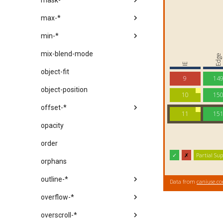
mask-*
max-*
min-*
mix-blend-mode
object-fit
object-position
offset-*
opacity
order
orphans
outline-*
overflow-*
overscroll-*