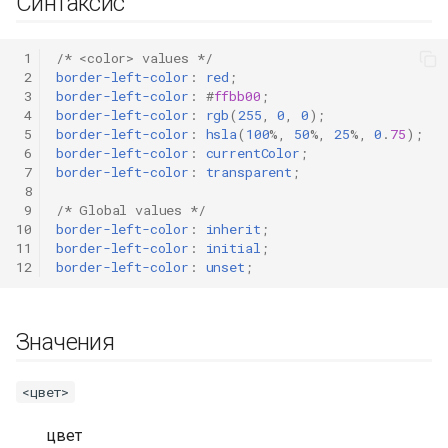
Синтаксис
 1
/* <color> values */
 2
border-left-color
:
red
;
 3
border-left-color
:
#
ffbb00
;
 4
border-left-color
:
rgb
(
255
,
0
,
0
);
 5
border-left-color
:
hsla
(
100
%,
50
%,
25
%,
0
.
75
);
 6
border-left-color
:
currentColor
;
 7
border-left-color
:
transparent
;
 8
 9
/* Global values */
10
border-left-color
:
inherit
;
11
border-left-color
:
initial
;
12
border-left-color
:
unset
;
Значения
<цвет>
цвет