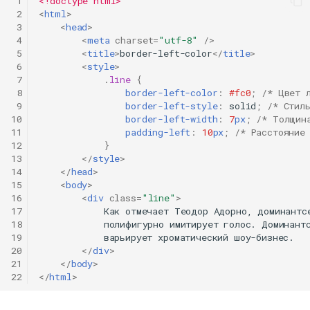
 1
<!doctype html>
 2
<
html
>
 3
<
head
>
 4
<
meta
charset
=
"utf-8"
/>
 5
<
title
>
border-left-color
</
title
>
 6
<
style
>
 7
.
line
{
 8
border-left-color
:
#fc0
;
/* Цвет 
 9
border-left-style
:
solid
;
/* Стил
10
border-left-width
:
7
px
;
/* Толщин
11
padding-left
:
10
px
;
/* Расстояние
12
}
13
</
style
>
14
</
head
>
15
<
body
>
16
<
div
class
=
"line"
>
17
            Как отмечает Теодор Адорно, доминантсе
18
            полифигурно имитирует голос. Доминантс
19
            варьирует хроматический шоу-бизнес.

20
</
div
>
21
</
body
>
22
</
html
>