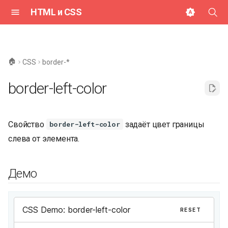
HTML и CSS
И
н
🏠
CSS
border-*
и
border-left-color
ц
и
Свойство
задаёт цвет границы
border-left-color
а
слева от элемента.
л
и
Демо
з
а
ц