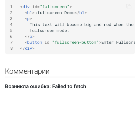
1
<
div
id
=
"fullscreen"
>
2
<
h1
>
:fullscreen Demo
</
h1
>
3
<
p
>
4
    This text will become big and red when the br
5
    fullscreen mode.

6
</
p
>
7
<
button
id
=
"fullscreen-button"
>
Enter Fullscree
8
</
div
>
Комментарии