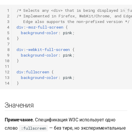
и
 1
/* Selects any <div> that is being displayed in f
я
 2
/* Implemented in Firefox, WebKit/Chrome, and Edg
 3
   Edge also supports the non-prefixed version */
п
 4
div
:
-moz-full-screen
{
 5
background-color
:
pink
;
о
 6
}
 7
и
 8
div
:
-webkit-full-screen
{
 9
background-color
:
pink
;
с
10
}
11
к
12
div
:
fullscreen
{
13
background-color
:
pink
;
а
14
}
Значения
Примечание.
Спецификация W3C использует одно
слово
— без тире, но экспериментальные
:fullscreen