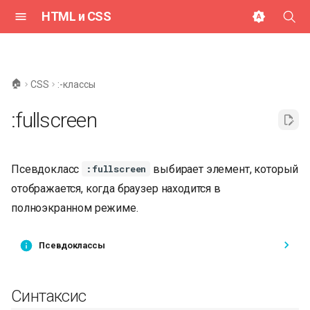
HTML и CSS
И
н
🏠
CSS
:-классы
и
:fullscreen
ц
и
Псевдокласс
выбирает элемент, который
:fullscreen
а
отображается, когда браузер находится в
л
полноэкранном режиме.
и
з
Псевдоклассы
а
Синтаксис
ц