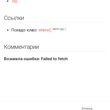
:is()
Ссылки
MDN (рус.)
Псевдо-класс
:where()
Комментарии
Вперед