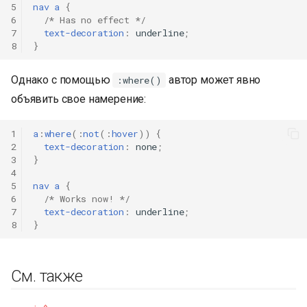
5
nav
a
{
6
/* Has no effect */
7
text-decoration
:
underline
;
8
}
Однако с помощью
автор может явно
:where()
объявить свое намерение:
1
a
:
where
(
:
not
(
:
hover
))
{
2
text-decoration
:
none
;
3
}
4
5
nav
a
{
6
/* Works now! */
7
text-decoration
:
underline
;
8
}
См. также