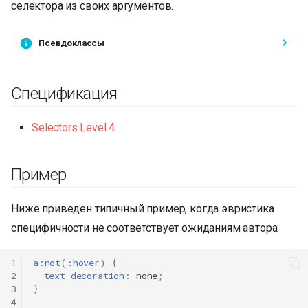
селектора из своих аргументов.
и
я
Псевдоклассы
п
о
Спецификация
и
Selectors Level 4
с
к
Пример
а
Ниже приведен типичный пример, когда эвристика
специфичности не соответствует ожиданиям автора:
1
a
:
not
(
:
hover
)
{
2
text-decoration
:
none
;
3
}
4