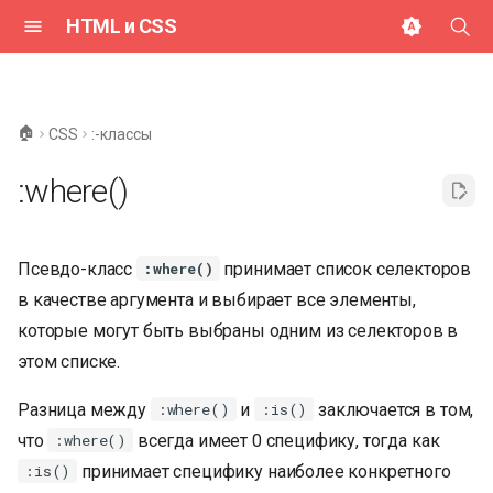
HTML и CSS
И
н
🏠
CSS
:-классы
и
:where()
ц
и
Псевдо-класс
принимает список селекторов
:where()
а
в качестве аргумента и выбирает все элементы,
л
которые могут быть выбраны одним из селекторов в
и
этом списке.
з
Разница между
и
заключается в том,
:where()
:is()
а
что
всегда имеет 0 специфику, тогда как
:where()
ц
принимает специфику наиболее конкретного
:is()